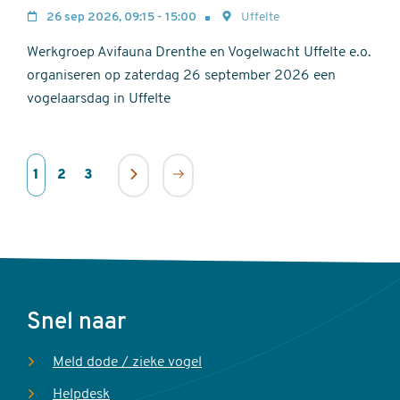
26 sep 2026, 09:15 - 15:00
Uffelte
Werkgroep Avifauna Drenthe en Vogelwacht Uffelte e.o.
organiseren op zaterdag 26 september 2026 een
vogelaarsdag in Uffelte
Paginering
Volgende
Laatste
Huidige
1
Page
2
Page
3
pagina
Voet
Snel naar
Meld dode / zieke vogel
Helpdesk