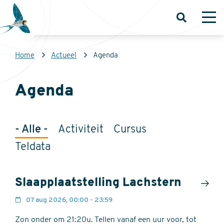
Overslaan
en
Open
Op
zoeken
me
naar
de
Kruimelpad
Home
Actueel
Agenda
inhoud
Sovon
gaan
Homepage
Agenda
- Alle -
Activiteit
Cursus
Teldata
Slaapplaatstelling Lachstern
07 aug 2026, 00:00 - 23:59
Zon onder om 21:20u. Tellen vanaf een uur voor, tot