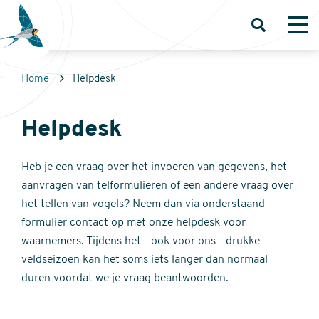
Overslaan
en
Open
Op
zoeken
me
naar
de
Kruimelpad
Home
Helpdesk
inhoud
Sovon
gaan
Homepage
Helpdesk
Heb je een vraag over het invoeren van gegevens, het
aanvragen van telformulieren of een andere vraag over
het tellen van vogels? Neem dan via onderstaand
formulier contact op met onze helpdesk voor
waarnemers. Tijdens het - ook voor ons - drukke
veldseizoen kan het soms iets langer dan normaal
duren voordat we je vraag beantwoorden.