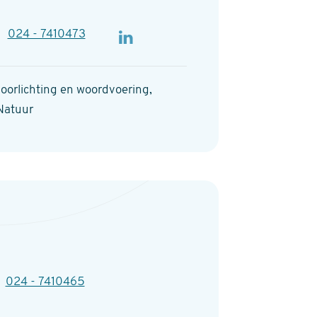
lefoon
024 - 7410473
orlichting en woordvoering,
 Natuur
efoon
024 - 7410465