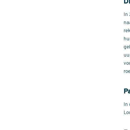
D
In
na
re
hu
ge
uu
vo
roe
P
In
Lo