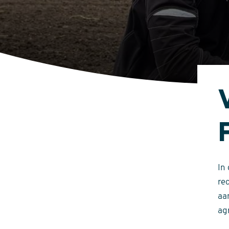
In
re
aa
ag