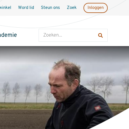
inkel
Word lid
Steun ons
Zoek
Inloggen
Zoeken
ademie