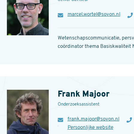
E-
marcel.wortel@sovon.nl
Te
mail
Wetenschapscommunicatie, persvo
coördinator thema Basiskwaliteit
Frank Majoor
Onderzoeksassistent
E-
frank.majoor@sovon.nl
Tel
mail
Persoonlijke website