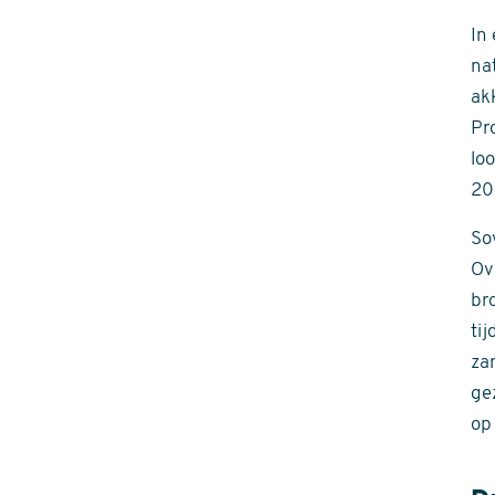
In
na
ak
Pr
loo
20
So
Ov
br
ti
za
ge
op 