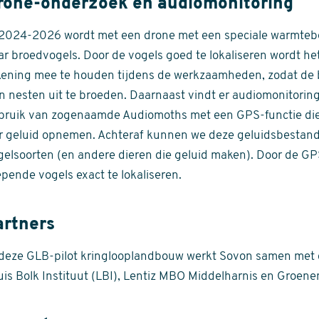
rone-onderzoek en audiomonitoring
 2024-2026 wordt met een drone met een speciale warmteb
ar broedvogels. Door de vogels goed te lokaliseren wordt he
kening mee te houden tijdens de werkzaamheden, zodat de 
n nesten uit te broeden. Daarnaast vindt er audiomonitorin
bruik van zogenaamde Audiomoths met een GPS-functie die
r geluid opnemen. Achteraf kunnen we deze geluidsbestan
gelsoorten (en andere dieren die geluid maken). Door de GPS
pende vogels exact te lokaliseren.
artners
 deze GLB-pilot kringlooplandbouw werkt Sovon samen met d
uis Bolk Instituut (LBI), Lentiz MBO Middelharnis en Groen