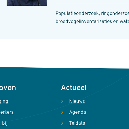
Populatieonderzoek, ringonderzo
broedvogelinventarisaties en wate
Sovon
Actueel
ging
Nieuws
erkers
Agenda
 bij
Teldata