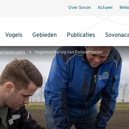
Over Sovon
Actueel
Webw
Vogels
Gebieden
Publicaties
Sovonac
tie
enlandvogels
Vogelmonitoring Van Pallandtpolder