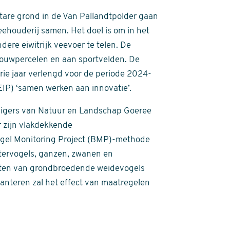
tare grond in de Van Pallandtpolder gaan
houderij samen. Het doel is om in het
re eiwitrijk veevoer te telen. De
bouwpercelen en aan sportvelden. De
drie jaar verlengd voor de periode 2024-
IP) ‘samen werken aan innovatie’.
lligers van Natuur en Landschap Goeree
 zijn vlakdekkende
ogel Monitoring Project (BMP)-methode
atervogels, ganzen, zwanen en
esten van grondbroedende weidevogels
anteren zal het effect van maatregelen