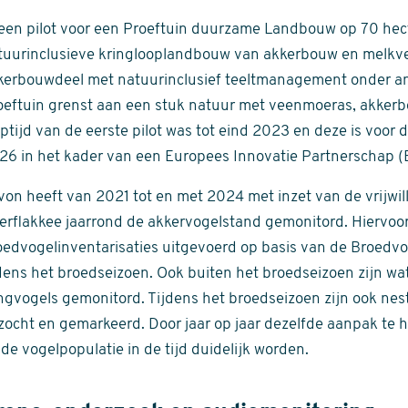
 een pilot voor een Proeftuin duurzame Landbouw op 70 hec
tuurinclusieve kringlooplandbouw van akkerbouw en melkvee
kerbouwdeel met natuurinclusief teeltmanagement onder ande
oeftuin grenst aan een stuk natuur met veenmoeras, akker
ptijd van de eerste pilot was tot eind 2023 en deze is voor 
26 in het kader van een Europees Innovatie Partnerschap (E
von heeft van 2021 tot en met 2024 met inzet van de vrijwi
erflakkee jaarrond de akkervogelstand gemonitord. Hiervoor
oedvogelinventarisaties uitgevoerd op basis van de Broedv
jdens het broedseizoen. Ook buiten het broedseizoen zijn w
ngvogels gemonitord. Tijdens het broedseizoen zijn ook n
zocht en gemarkeerd. Door jaar op jaar dezelfde aanpak te h
de vogelpopulatie in de tijd duidelijk worden.