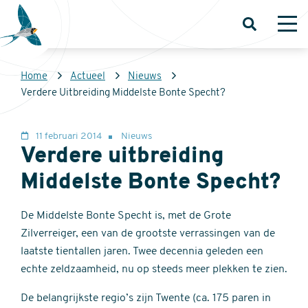
Overslaan
en
Open
Op
zoeken
me
naar
de
Kruimelpad
Home
Actueel
Nieuws
inhoud
Sovon
Verdere Uitbreiding Middelste Bonte Specht?
gaan
Homepage
11 februari 2014
Nieuws
Verdere uitbreiding
Middelste Bonte Specht?
De Middelste Bonte Specht is, met de Grote
Zilverreiger, een van de grootste verrassingen van de
laatste tientallen jaren. Twee decennia geleden een
echte zeldzaamheid, nu op steeds meer plekken te zien.
De belangrijkste regio’s zijn Twente (ca. 175 paren in