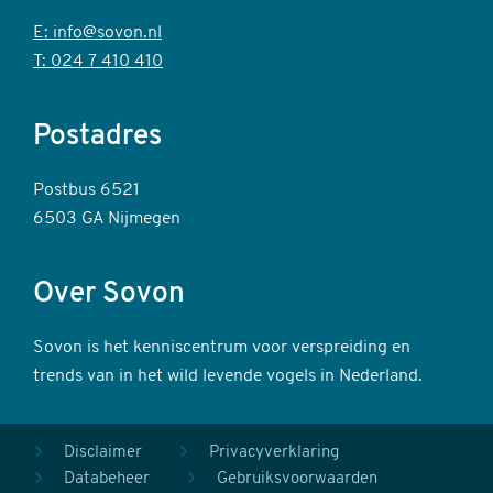
E: info@sovon.nl
T: 024 7 410 410
Postadres
Postbus 6521
6503 GA Nijmegen
Over Sovon
Sovon is het kenniscentrum voor verspreiding en
trends van in het wild levende vogels in Nederland.
Voet
Disclaimer
Privacyverklaring
Databeheer
Gebruiksvoorwaarden
secundair