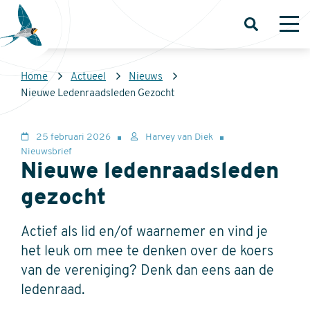
Overslaan
en
Open
Op
zoeken
me
naar
de
Kruimelpad
Home
Actueel
Nieuws
inhoud
Sovon
Nieuwe Ledenraadsleden Gezocht
gaan
Homepage
25 februari 2026
Harvey van Diek
Nieuwsbrief
Nieuwe ledenraadsleden
gezocht
Actief als lid en/of waarnemer en vind je
het leuk om mee te denken over de koers
van de vereniging? Denk dan eens aan de
ledenraad.