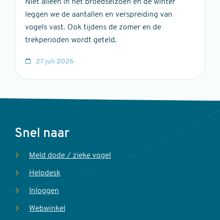
Niet alleen in het broedseizoen en de winter
leggen we de aantallen en verspreiding van
vogels vast. Ook tijdens de zomer en de
trekperioden wordt geteld.
27 juli 2026
Voet
Snel naar
Meld dode / zieke vogel
Helpdesk
Inloggen
Webwinkel