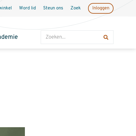
inkel
Word lid
Steun ons
Zoek
Inloggen
Zoeken
ademie