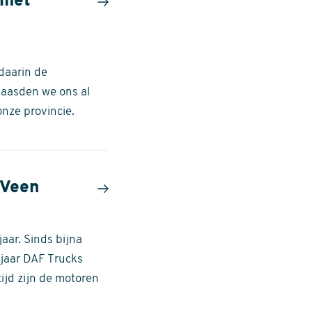
 met
daarin de
baasden we ons al
nze provincie.
 Veen
aar. Sinds bijna
 jaar DAF Trucks
ijd zijn de motoren