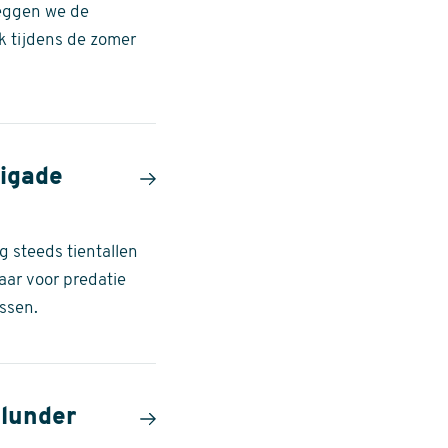
leggen we de
k tijdens de zomer
rigade
g steeds tientallen
aar voor predatie
ssen.
Klunder