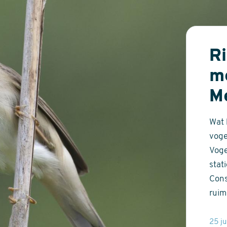
R
mo
Me
Wat 
voge
Voge
stat
Cons
ruim
25 j