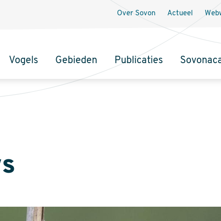
Over Sovon
Actueel
Webw
Vogels
Gebieden
Publicaties
Sovonac
tie
s