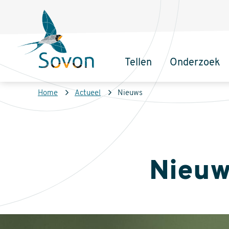
Overslaan
Secundair
en
menu
naar
de
Tellen
Onderzoek
inhoud
Sovon
Hoofdnaviga
gaan
Homepage
Kruimelpad
Home
Actueel
Nieuws
Nieuw