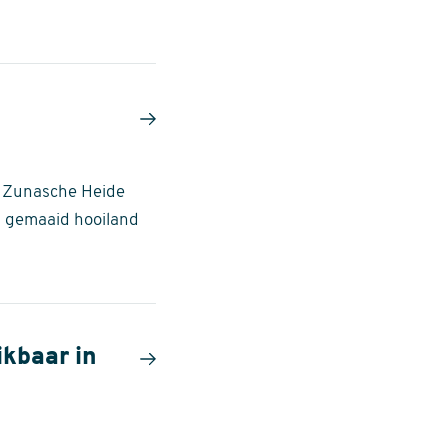
e Zunasche Heide
p gemaaid hooiland
ikbaar in