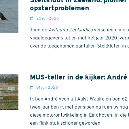
Steltkluut in Zeeland: pionier
opstartproblemen
23 juli 2026
Toen de
Avifauna Zeelandica
verscheen, met 
vogelgegevens tot en met het jaar 2020, ver
over de toegenomen aantallen Steltkluten in o
MUS-teller in de kijker: André
01 juli 2026
Ik ben André Veen uit Aalst-Waalre en ben 62 j
twee jaar ben ik met pensioen na ruim twintig
dieselmotorontwikkeling in Eindhoven. In die t
een flink stuk schoner geworden.