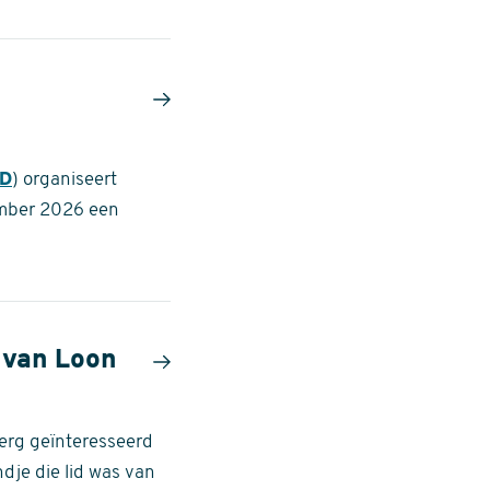
D
) organiseert
ember 2026 een
s van Loon
 erg geïnteresseerd
ndje die lid was van