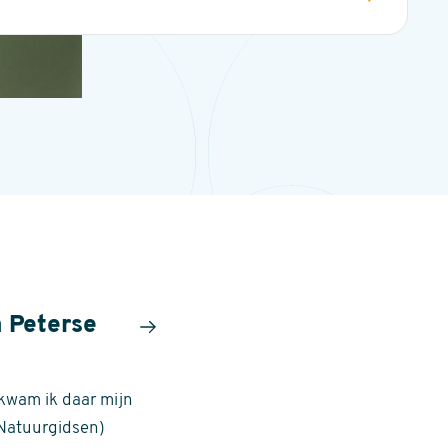
n Peterse
 kwam ik daar mijn
Natuurgidsen)