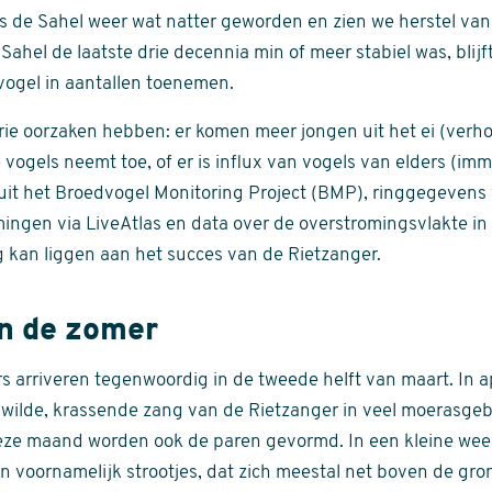
is de Sahel weer wat natter geworden en zien we herstel van
Sahel de laatste drie decennia min of meer stabiel was, blijft
vogel in aantallen toenemen.
e oorzaken hebben: er komen meer jongen uit het ei (verho
vogels neemt toe, of er is influx van vogels van elders (imm
it het Broedvogel Monitoring Project (BMP), ringgegevens 
ingen via LiveAtlas en data over de overstromingsvlakte in
g kan liggen aan het succes van de Rietzanger.
in de zomer
s arriveren tegenwoordig in de tweede helft van maart. In ap
wilde, krassende zang van de Rietzanger in veel moerasgeb
deze maand worden ook de paren gevormd. In een kleine wee
n voornamelijk strootjes, dat zich meestal net boven de gron