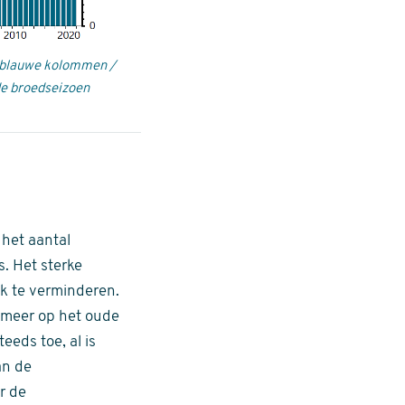
 (blauwe kolommen /
de broedseizoen
het aantal
s. Het sterke
jk te verminderen.
et meer op het oude
eds toe, al is
an de
r de