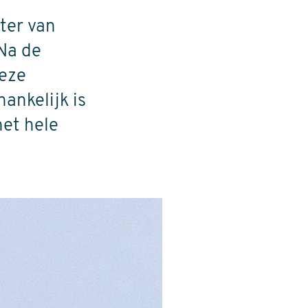
ter van
 Na de
Deze
ankelijk is
het hele