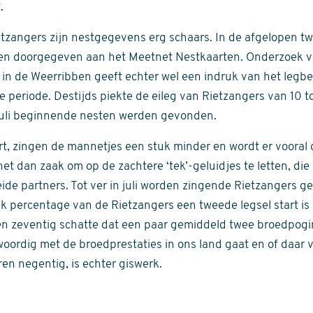
.
zangers zijn nestgegevens erg schaars. In de afgelopen tw
rten doorgegeven aan het Meetnet Nestkaarten. Onderzoek 
in de Weerribben geeft echter wel een indruk van het legb
ie periode. Destijds piekte de eileg van Rietzangers van 10 
juli beginnende nesten werden gevonden.
art, zingen de mannetjes een stuk minder en wordt er vooral
het dan zaak om op de zachtere ‘tek’-geluidjes te letten, die
eide partners. Tot ver in juli worden zingende Rietzangers g
k percentage van de Rietzangers een tweede legsel start is 
ren zeventig schatte dat een paar gemiddeld twee broedpog
oordig met de broedprestaties in ons land gaat en of daar v
en negentig, is echter giswerk.