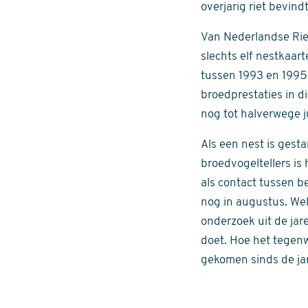
overjarig riet bevindt
Van Nederlandse Riet
slechts elf nestkaa
tussen 1993 en 1995 
broedprestaties in d
nog tot halverwege 
Als een nest is gest
broedvogeltellers is 
als contact tussen b
nog in augustus. Wel
onderzoek uit de ja
doet. Hoe het tegenw
gekomen sinds de jar