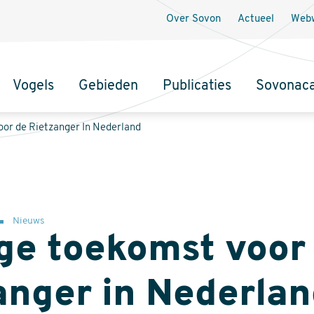
Over Sovon
Actueel
Webw
Vogels
Gebieden
Publicaties
Sovonac
tie
or de Rietzanger In Nederland
Nieuws
ge toekomst voor
anger in Nederla