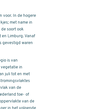
n voor. In de hogere
ukjes; met name in
 de soort ook
 en Limburg. Vanaf
rs gevestigd waren
gio is van
 vegetatie in
n juli tot en met
rstromingsvlaktes
rvlak van de
Nederland toe- of
oppervlakte van de
nger in het volgende