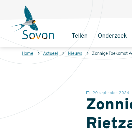
Overslaan
Secundair
en
menu
naar
de
Tellen
Onderzoek
inhoud
Sovon
Hoofdnaviga
gaan
Homepage
Kruimelpad
Home
Actueel
Nieuws
Zonnige Toekomst Vo
20 september 2024
Zonni
Rietz