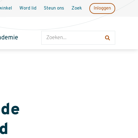
inkel
Word lid
Steun ons
Zoek
Inloggen
Zoeken
ademie
 de
nd