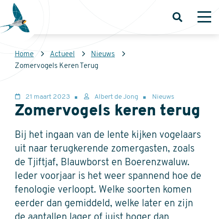
Overslaan
en
Open
Op
zoeken
me
naar
de
Kruimelpad
Home
Actueel
Nieuws
inhoud
Sovon
Zomervogels Keren Terug
gaan
Homepage
21 maart 2023
Albert de Jong
Nieuws
Zomervogels keren terug
Bij het ingaan van de lente kijken vogelaars
uit naar terugkerende zomergasten, zoals
de Tjiftjaf, Blauwborst en Boerenzwaluw.
Ieder voorjaar is het weer spannend hoe de
fenologie verloopt. Welke soorten komen
eerder dan gemiddeld, welke later en zijn
de aantallen lager of juist hoger dan