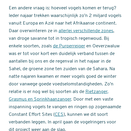
Een andere vraag is: hoeveel vogels komen er terug?
Ieder najaar trekken waarschijnlijk zo'n 2 miljard vogels
vanuit Europa en Azië naar het Afrikaanse continent.
Daar overwinteren ze in
allerlei verschillende zones
,
van droge savanne tot in tropisch regenwoud. Bij
enkele soorten, zoals
de Purperreiger
en Oeverzwaluw
was er tot voor kort een duidelijk verband tussen de
aantallen bij ons en de regenval in het najaar in de
Sahel, de groene zone ten zuiden van de Sahara. Na
natte najaren kwamen er meer vogels goed de winter
door vanwege goede voedselomstandigheden. Zo'n
relatie is er nog wel bij soorten als de
Rietzanger,
Grasmus en Sprinkhaanzanger
. Door met een vaste
inspanning vogels te vangen en ringen op zogenaamde
Constant Effort Sites (
CES
), kunnen we dit soort
verbanden leggen. In april gaan de vogelringers voor
dit project weer aan de slag.