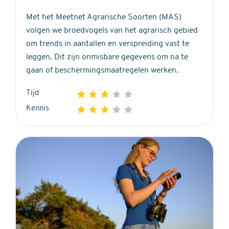
Met het Meetnet Agrarische Soorten (MAS)
volgen we broedvogels van het agrarisch gebied
om trends in aantallen en verspreiding vast te
leggen. Dit zijn onmisbare gegevens om na te
gaan of beschermingsmaatregelen werken.
Tijd
1
2
3
4
5
3
Kennis
1
2
3
4
5
out
3
of
out
5
of
stars
5
stars