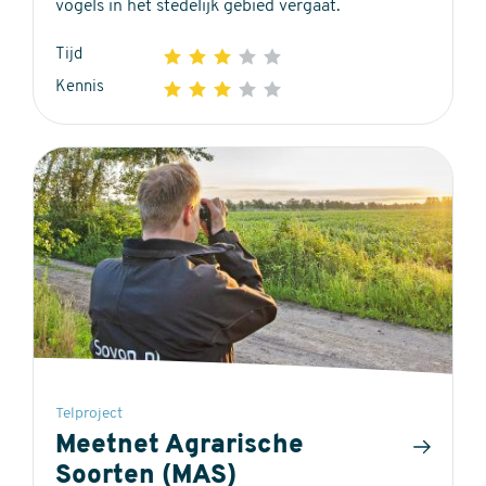
vogels in het stedelijk gebied vergaat.
Tijd
1
2
3
4
5
3
Kennis
1
2
3
4
5
out
3
of
out
5
of
stars
5
stars
Telproject
Meetnet Agrarische
Soorten (MAS)