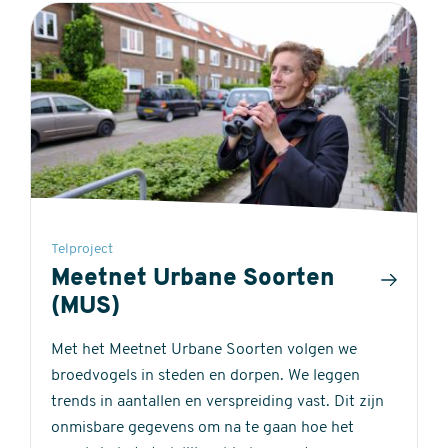
out
5
of
stars
5
stars
Telproject
Meetnet Urbane Soorten
(MUS)
Met het Meetnet Urbane Soorten volgen we
broedvogels in steden en dorpen. We leggen
trends in aantallen en verspreiding vast. Dit zijn
onmisbare gegevens om na te gaan hoe het