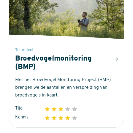
Telproject
Broedvogelmonitoring
(BMP)
Met het Broedvogel Monitoring Project (BMP)
brengen we de aantallen en verspreiding van
broedvogels in kaart.
Tijd
1
2
3
4
5
3
Kennis
1
2
3
4
5
out
4
of