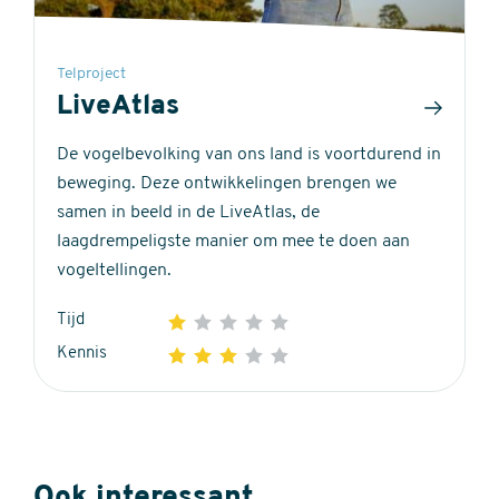
Telproject
LiveAtlas
De vogelbevolking van ons land is voortdurend in
beweging. Deze ontwikkelingen brengen we
samen in beeld in de LiveAtlas, de
laagdrempeligste manier om mee te doen aan
vogeltellingen.
Tijd
1
2
3
4
5
1
Kennis
1
2
3
4
5
out
3
of
out
5
of
stars
5
Ook interessant
stars