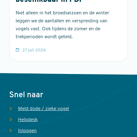
beschikbaar in PDF
Niet alleen in het broedseizoen en de winter
leggen we de aantallen en verspreiding van
vogels vast. Ook tijdens de zomer en de
trekperioden wordt geteld.
27 juli 2026
Voet
Snel naar
Meld dode / zieke vogel
Helpdesk
Inloggen