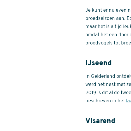
Je kunt er nu even n
broedseizoen aan. Ec
maar het is altijd l
omdat het een door c
broedvogels tot bro
IJseend
In Gelderland ontdek
werd het nest met z
2019 is dit al de tw
beschreven in het
la
Visarend