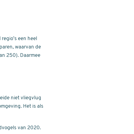
 regio’s een heel
5 paren, waarvan de
 dan 250). Daarmee
ide niet vliegvlug
omgeving. Het is als
edvogels van 2020.