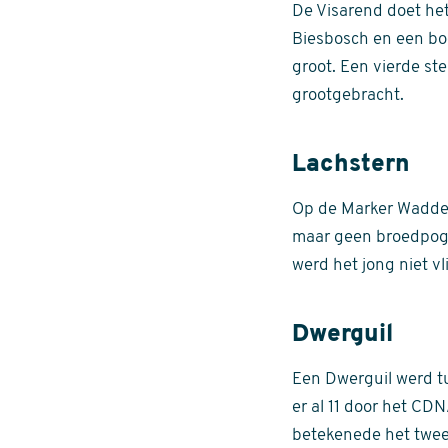
De Visarend doet he
Biesbosch en een boo
groot. Een vierde ste
grootgebracht.
Lachstern
Op de Marker Wadden
maar geen broedpogin
werd het jong niet v
Dwerguil
Een Dwerguil werd tu
er al 11 door het CD
betekenede het tweed