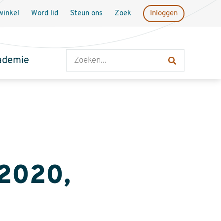
inkel
Word lid
Steun ons
Zoek
Inloggen
Zoeken
ademie
2020,