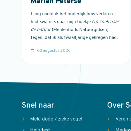
Marian Peterse
Lang nadat ik het ouderlijk huis verlaten
had kwam ik daar mijn boekje
Op zoek naar
de natuur
(Meulenhoffs Natuurgidsen)
tegen, dat ik als twaalfjarige gekregen had.
03 augustus 2026
Voet
Snel naar
Over 
Meld dode / zieke vogel
Vereni
Helpdesk
Medew