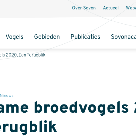
Over Sovon
Actueel
Webw
Vogels
Gebieden
Publicaties
Sovonac
tie
s 2020, Een Terugblik
Nieuws
ame broedvogels 
erugblik