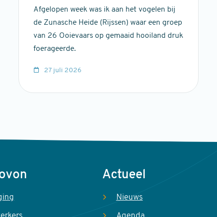
Afgelopen week was ik aan het vogelen bij
de Zunasche Heide (Rijssen) waar een groep
van 26 Ooievaars op gemaaid hooiland druk
foerageerde.
27 juli 2026
Sovon
Actueel
ging
Nieuws
erkers
Agenda