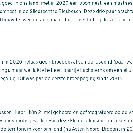
t goed in ons land, met in 2020 een boomnest, een mastnes
mnest in de Sliedrechtse Biesbosch. Deze drie paar brachte
l bouwde twee nesten, maar daar bleef het bij. In vijf jaar tij
 in 2020 helaas geen broedgeval van de IJseend (paar wa
g), maar wel lukte het een paartje Lachsterns om een ei ui
liegvlug. Dit was pas de eerste broedpoging sinds 2005.
ssen 11 april t/m 21 mei gehoord en gefotografeerd op de Ve
NA aanvaarde gevallen van deze kleine uilensoort inclusief d
e territorium voor ons land (na Asten Noord-Brabant in 201