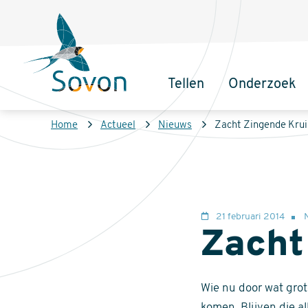
Overslaan
Secundair
en
menu
naar
de
Tellen
Onderzoek
inhoud
Sovon
Hoofdnaviga
gaan
Homepage
Kruimelpad
Home
Actueel
Nieuws
Zacht Zingende Kru
21 februari 2014
Zacht
Wie nu door wat grot
komen. Blijven die a