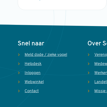
Voet
Snel naar
Over 
Meld dode / zieke vogel
Vereni
Helpdesk
Medew
Inloggen
Werken
Webwinkel
Landel
Contact
Missie 