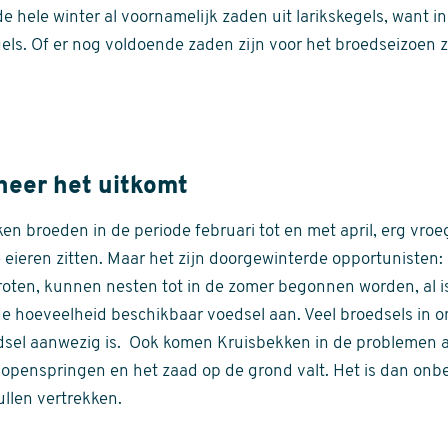
e hele winter al voornamelijk zaden uit larikskegels, want 
gels. Of er nog voldoende zaden zijn voor het broedseizoen
eer het uitkomt
n broeden in de periode februari tot en met april, erg vro
de eieren zitten. Maar het zijn doorgewinterde opportunisten
oten, kunnen nesten tot in de zomer begonnen worden, al is 
e hoeveelheid beschikbaar voedsel aan. Veel broedsels in o
dsel aanwezig is. Ook komen Kruisbekken in de problemen a
penspringen en het zaad op de grond valt. Het is dan onb
ullen vertrekken.