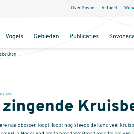
Over Sovon
Actueel
Webw
Vogels
Gebieden
Publicaties
Sovonac
tie
isbekken
Nieuws
 zingende Kruisb
ere naaldbossen loopt, loopt nog steeds de kans veel Kruis
llemaal in Nederland om te broeden? Broedvogeltellers van 