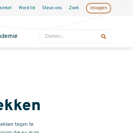
inkel
Word lid
Steun ons
Zoek
Inloggen
Zoeken
ademie
ekken
bekken tegen te
Sovon die nu al op