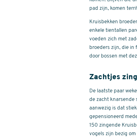
pad zijn, komen terr
Kruisbekken broeden 
enkele tientallen pa
voeden zich met zad
broeders zijn, die i
door bossen met de
Zachtjes zin
De laatste paar weke
de zacht knarsende s
aanwezig is dat stie
gepensioneerd medewe
150 zingende Kruisb
vogels zijn bezig om