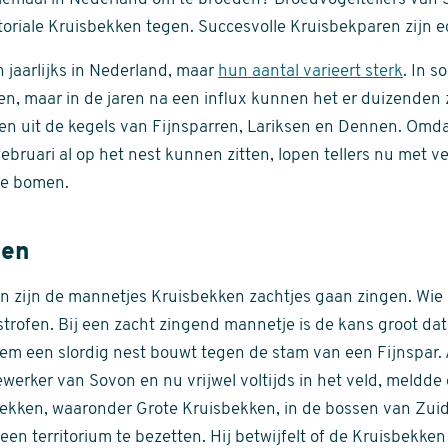
itoriale Kruisbekken tegen. Succesvolle Kruisbekparen zijn e
jaarlijks in Nederland, maar
hun aantal varieert sterk
. In s
ren, maar in de jaren na een influx kunnen het er duizenden 
en uit de kegels van Fijnsparren, Lariksen en Dennen. Omda
n februari al op het nest kunnen zitten, lopen tellers nu met
ze bomen.
gen
n zijn de mannetjes Kruisbekken zachtjes gaan zingen. Wie g
trofen. Bij een zacht zingend mannetje is de kans groot dat
kem een slordig nest bouwt tegen de stam van een Fijnspar. 
rker van Sovon en nu vrijwel voltijds in het veld, meldde 
ekken, waaronder Grote Kruisbekken, in de bossen van Zui
 een territorium te bezetten. Hij betwijfelt of de Kruisbekke