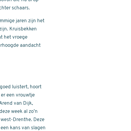
chter schaars.
ommige jaren zijn het
zijn. Kruisbekken
t het vroege
 verhoogde aandacht
oed luistert, hoort
 er een vrouwtje
Arend van Dijk,
deze week al zo’n
dwest-Drenthe. Deze
n een kans van slagen