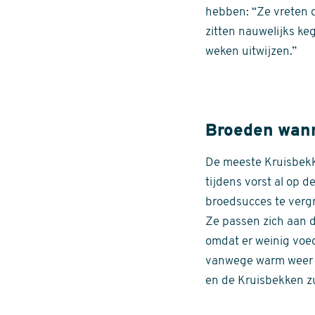
hebben: “Ze vreten d
zitten nauwelijks ke
weken uitwijzen.”
Broeden wann
De meeste Kruisbekke
tijdens vorst al op 
broedsucces te vergr
Ze passen zich aan d
omdat er weinig voe
vanwege warm weer o
en de Kruisbekken z