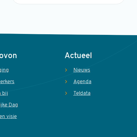
Sovon
Actueel
ging
Nieuws
erkers
Agenda
 bij
Teldata
ijke Dag
en visie