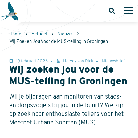
Overslaan
en
Open
Op
zoeken
me
naar
de
Kruimelpad
Home
Actueel
Nieuws
inhoud
Sovon
Wij Zoeken Jou Voor de MUS-telling In Groningen
gaan
Homepage
19 februari 2026
Harvey van Diek
Nieuwsbrief
Wij zoeken jou voor de
MUS-telling in Groningen
Wil je bijdragen aan monitoren van stads-
en dorpsvogels bij jou in de buurt? We zijn
op zoek naar enthousiaste tellers voor het
Meetnet Urbane Soorten (MUS).