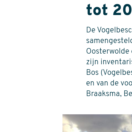
tot 2
De Vogelbesc
samengesteld
Oosterwolde 
zijn inventa
Bos (Vogelbe
en van de vo
Braaksma, Be