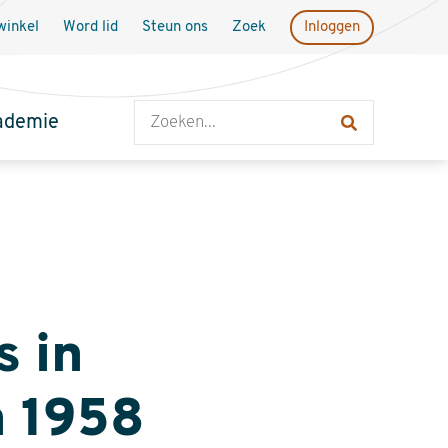
inkel
Word lid
Steun ons
Zoek
Inloggen
Zoeken
ademie
s in
n 1958