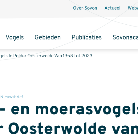
Over Sovon
Actueel
Webw
Vogels
Gebieden
Publicaties
Sovonac
tie
els In Polder Oosterwolde Van 1958 Tot 2023
Nieuwsbrief
- en moerasvogel
r Oosterwolde va