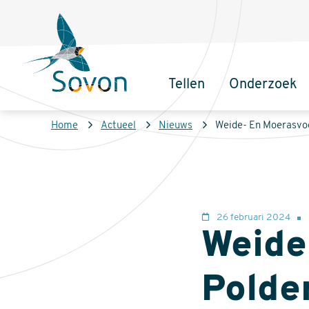
Overslaan
Secundair
en
menu
naar
de
Tellen
Onderzoek
inhoud
Sovon
Hoofdnaviga
gaan
Homepage
Kruimelpad
Home
Actueel
Nieuws
Weide- En Moerasvog
26 februari 2024
Weide
Polde