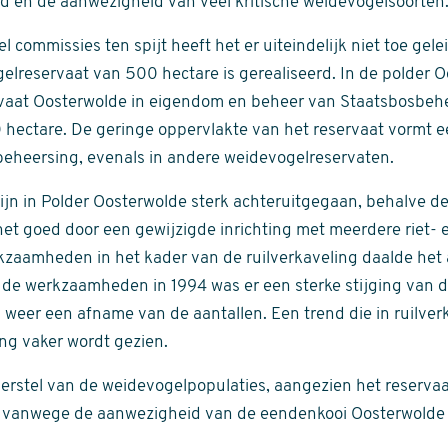
d en de aanwezigheid van veel kritische weidevogelsoorten
l commissies ten spijt heeft het er uiteindelijk niet toe gele
lreservaat van 500 hectare is gerealiseerd. In de polder O
vaat Oosterwolde in eigendom en beheer van Staatsbosbeh
 hectare. De geringe oppervlakte van het reservaat vormt e
eheersing, evenals in andere weidevogelreservaten.
jn in Polder Oosterwolde sterk achteruitgegaan, behalve de
t goed door een gewijzigde inrichting met meerdere riet- e
kzaamheden in het kader van de ruilverkaveling daalde het a
 de werkzaamheden in 1994 was er een sterke stijging van d
weer een afname van de aantallen. Een trend die in ruilve
ng vaker wordt gezien.
herstel van de weidevogelpopulaties, aangezien het reservaa
 vanwege de aanwezigheid van de eendenkooi Oosterwolde m