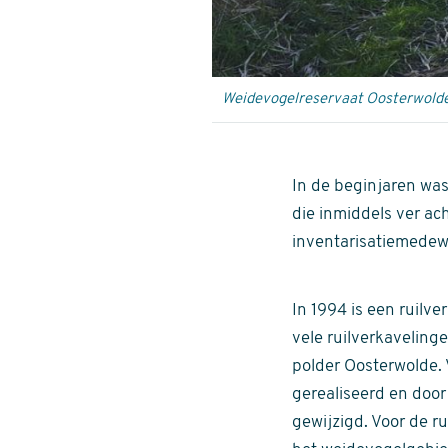
Weidevogelreservaat Oosterwold
In de beginjaren wa
die inmiddels ver ac
inventarisatiemedew
In 1994 is een ruilv
vele ruilverkaveling
polder Oosterwolde.
gerealiseerd en door
gewijzigd. Voor de ru