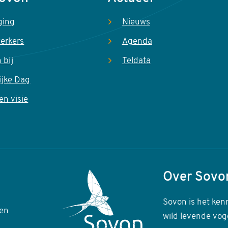
ging
Nieuws
erkers
Agenda
 bij
Teldata
ijke Dag
en visie
Over Sovo
Sovon is het ken
en
wild levende vog