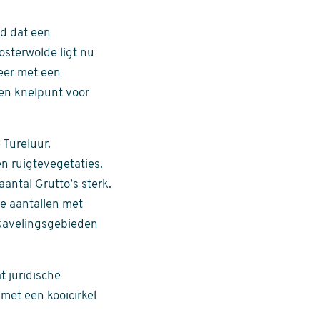
.
id dat een
osterwolde ligt nu
eer met een
en knelpunt voor
 Tureluur.
n ruigtevegetaties.
antal Grutto’s sterk.
e aantallen met
rkavelingsgebieden
t juridische
et een kooicirkel