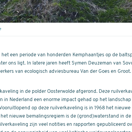
e
s het een periode van honderden Kemphaantjes op de baltsp
hter ons ligt. In latere jaren heeft Symen Deuzeman van So
erkers van ecologisch adviesbureau Van der Goes en Groot.
erkaveling in de polder Oosterwolde afgerond. Deze ruilverka
en in Nederland een enorme impact gehad op het landschap 
 Vooruitlopend op deze ruilverkaveling is in 1968 het nieu
 het nieuwe bemalingsregiem is de (grond)waterstand in de 
ilverkaveling zijn veel notities en rapporten gepubliceerd ov