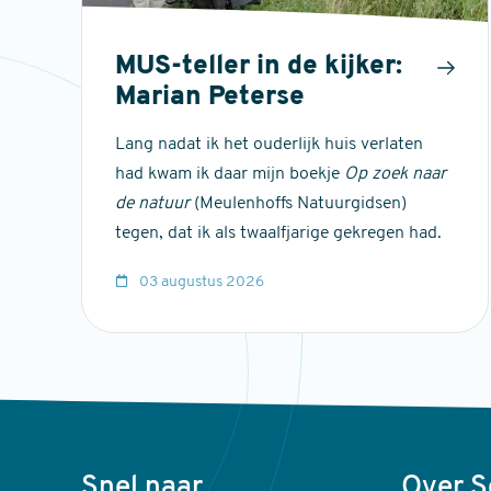
MUS-teller in de kijker:
Marian Peterse
Lang nadat ik het ouderlijk huis verlaten
had kwam ik daar mijn boekje
Op zoek naar
de natuur
(Meulenhoffs Natuurgidsen)
tegen, dat ik als twaalfjarige gekregen had.
03 augustus 2026
Voet
Snel naar
Over 