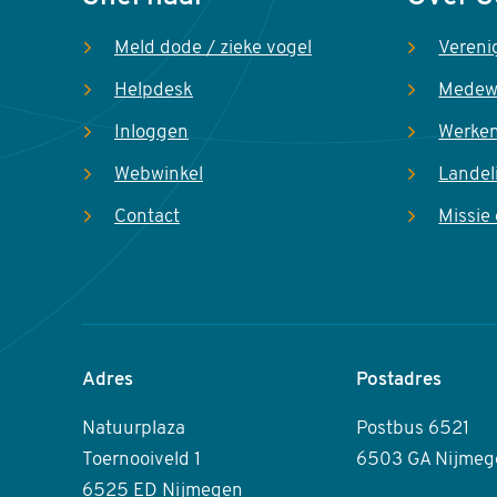
Meld dode / zieke vogel
Vereni
Helpdesk
Medew
Inloggen
Werken
Webwinkel
Landel
Contact
Missie 
Adres
Postadres
Natuurplaza
Postbus 6521
Toernooiveld 1
6503 GA Nijmeg
6525 ED Nijmegen