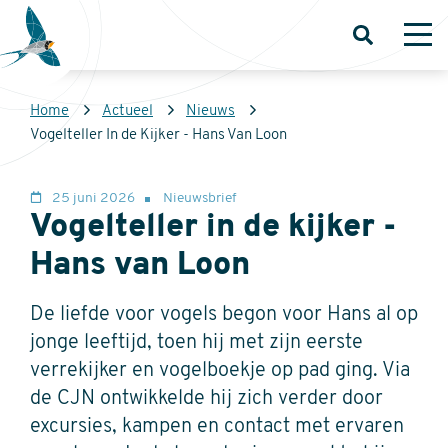
Overslaan
en
Open
Op
zoeken
me
naar
de
Kruimelpad
Home
Actueel
Nieuws
inhoud
Sovon
Vogelteller In de Kijker - Hans Van Loon
gaan
Homepage
25 juni 2026
Nieuwsbrief
Vogelteller in de kijker -
Hans van Loon
De liefde voor vogels begon voor Hans al op
jonge leeftijd, toen hij met zijn eerste
verrekijker en vogelboekje op pad ging. Via
de CJN ontwikkelde hij zich verder door
excursies, kampen en contact met ervaren