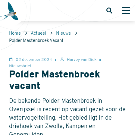
Overslaan
en
Open
Op
zoeken
me
naar
de
Kruimelpad
Home
Actueel
Nieuws
inhoud
Sovon
Polder Mastenbroek Vacant
gaan
Homepage
02 december 2024
Harvey van Diek
Nieuwsbrief
Polder Mastenbroek
vacant
De bekende Polder Mastenbroek in
Overijssel is recent op vacant gezet voor de
watervogeltelling. Het gebied ligt in de
driehoek van Zwolle, Kampen en