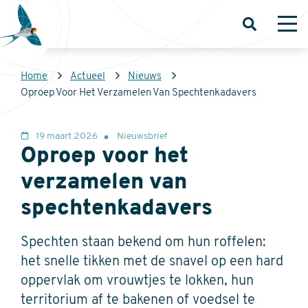
Overslaan
en
Open
Op
zoeken
me
naar
de
Kruimelpad
Home
Actueel
Nieuws
inhoud
Sovon
Oproep Voor Het Verzamelen Van Spechtenkadavers
gaan
Homepage
19 maart 2026
Nieuwsbrief
Oproep voor het
verzamelen van
spechtenkadavers
Spechten staan bekend om hun roffelen:
het snelle tikken met de snavel op een hard
oppervlak om vrouwtjes te lokken, hun
territorium af te bakenen of voedsel te