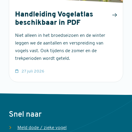
Handleiding Vogelatlas
beschikbaar in PDF
Niet alleen in het broedseizoen en de winter
leggen we de aantallen en verspreiding van
vogels vast. Ook tijdens de zomer en de
trekperioden wordt geteld.
27 juli 2026
Voet
Snel naar
Meld dode / zieke vogel