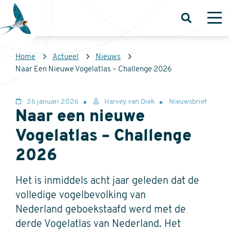
Overslaan
en
Open
Op
zoeken
me
naar
de
Kruimelpad
Home
Actueel
Nieuws
inhoud
Sovon
Naar Een Nieuwe Vogelatlas – Challenge 2026
gaan
Homepage
26 januari 2026
Harvey van Diek
Nieuwsbrief
Naar een nieuwe
Vogelatlas – Challenge
2026
Het is inmiddels acht jaar geleden dat de
volledige vogelbevolking van
Nederland geboekstaafd werd met de
derde Vogelatlas van Nederland. Het