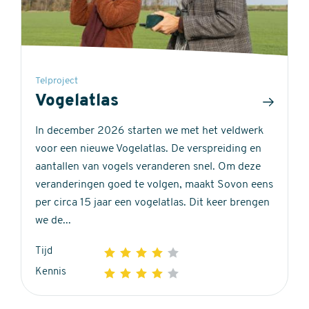
Telproject
Vogelatlas
In december 2026 starten we met het veldwerk
voor een nieuwe Vogelatlas. De verspreiding en
aantallen van vogels veranderen snel. Om deze
veranderingen goed te volgen, maakt Sovon eens
per circa 15 jaar een vogelatlas. Dit keer brengen
we de...
Tijd
1
2
3
4
5
4
Kennis
1
2
3
4
5
out
4
of
out