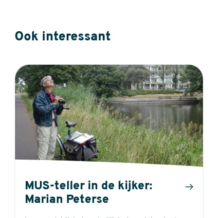
5
of
stars
5
Ook interessant
stars
MUS-teller in de kijker:
Marian Peterse