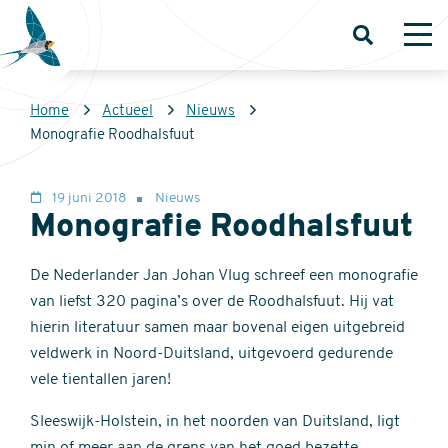
Overslaan
en
Open
Op
zoeken
me
naar
de
Kruimelpad
Home
Actueel
Nieuws
inhoud
Sovon
Monografie Roodhalsfuut
gaan
Homepage
19 juni 2018
Nieuws
Monografie Roodhalsfuut
De Nederlander Jan Johan Vlug schreef een monografie
van liefst 320 pagina’s over de Roodhalsfuut. Hij vat
hierin literatuur samen maar bovenal eigen uitgebreid
veldwerk in Noord-Duitsland, uitgevoerd gedurende
vele tientallen jaren!
Sleeswijk-Holstein, in het noorden van Duitsland, ligt