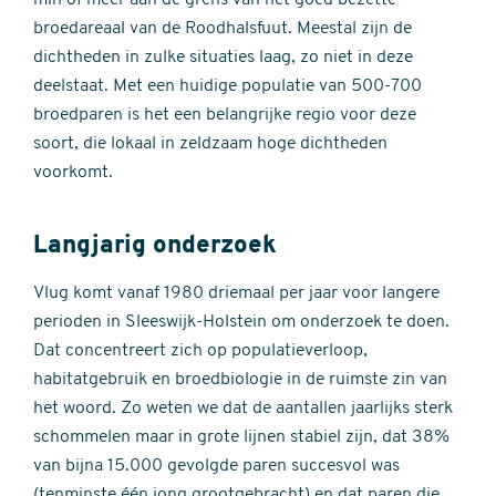
min of meer aan de grens van het goed bezette
broedareaal van de Roodhalsfuut. Meestal zijn de
dichtheden in zulke situaties laag, zo niet in deze
deelstaat. Met een huidige populatie van 500-700
broedparen is het een belangrijke regio voor deze
soort, die lokaal in zeldzaam hoge dichtheden
voorkomt.
Langjarig onderzoek
Vlug komt vanaf 1980 driemaal per jaar voor langere
perioden in Sleeswijk-Holstein om onderzoek te doen.
Dat concentreert zich op populatieverloop,
habitatgebruik en broedbiologie in de ruimste zin van
het woord. Zo weten we dat de aantallen jaarlijks sterk
schommelen maar in grote lijnen stabiel zijn, dat 38%
van bijna 15.000 gevolgde paren succesvol was
(tenminste één jong grootgebracht) en dat paren die