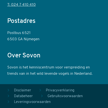
T: 024 7 410 410
Postadres
Postbus 6521
6503 GA Nijmegen
Over Sovon
Sovon is het kenniscentrum voor verspreiding en
trends van in het wild levende vogels in Nederland.
Voet
Disclaimer
Privacyverklaring
Databeheer
Gebruiksvoorwaarden
secundair
Leveringsvoorwaarden