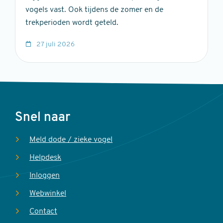
vogels vast. Ook tijdens de zomer en de
trekperioden wordt geteld.
27 juli 2026
Voet
Snel naar
Meld dode / zieke vogel
Helpdesk
Inloggen
Webwinkel
Contact