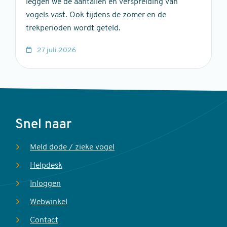
leggen we de aantallen en verspreiding van
vogels vast. Ook tijdens de zomer en de
trekperioden wordt geteld.
27 juli 2026
Voet
Snel naar
Meld dode / zieke vogel
Helpdesk
Inloggen
Webwinkel
Contact