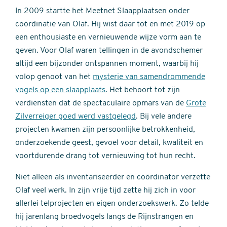
In 2009 startte het Meetnet Slaapplaatsen onder
coördinatie van Olaf. Hij wist daar tot en met 2019 op
een enthousiaste en vernieuwende wijze vorm aan te
geven. Voor Olaf waren tellingen in de avondschemer
altijd een bijzonder ontspannen moment, waarbij hij
volop genoot van het
mysterie van samendrommende
vogels op een slaapplaats
. Het behoort tot zijn
verdiensten dat de spectaculaire opmars van de
Grote
Zilverreiger goed werd vastgelegd
. Bij vele andere
projecten kwamen zijn persoonlijke betrokkenheid,
onderzoekende geest, gevoel voor detail, kwaliteit en
voortdurende drang tot vernieuwing tot hun recht.
Niet alleen als inventariseerder en coördinator verzette
Olaf veel werk. In zijn vrije tijd zette hij zich in voor
allerlei telprojecten en eigen onderzoekswerk. Zo telde
hij jarenlang broedvogels langs de Rijnstrangen en