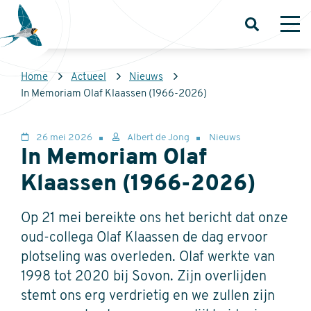
Overslaan
en
Open
Op
zoeken
me
naar
de
Kruimelpad
Home
Actueel
Nieuws
inhoud
Sovon
In Memoriam Olaf Klaassen (1966-2026)
gaan
Homepage
26 mei 2026
Albert de Jong
Nieuws
In Memoriam Olaf
Klaassen (1966-2026)
Op 21 mei bereikte ons het bericht dat onze
oud-collega Olaf Klaassen de dag ervoor
plotseling was overleden. Olaf werkte van
1998 tot 2020 bij Sovon. Zijn overlijden
stemt ons erg verdrietig en we zullen zijn