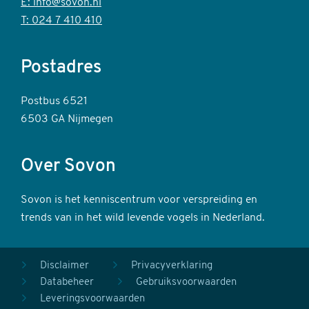
E: info@sovon.nl
T: 024 7 410 410
Postadres
Postbus 6521
6503 GA Nijmegen
Over Sovon
Sovon is het kenniscentrum voor verspreiding en
trends van in het wild levende vogels in Nederland.
Voet
Disclaimer
Privacyverklaring
Databeheer
Gebruiksvoorwaarden
secundair
Leveringsvoorwaarden