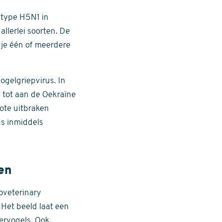
 type H5N1 in
llerlei soorten. De
je één of meerdere
ogelgriepvirus. In
 tot aan de Oekraïne
ote uitbraken
us inmiddels
en
oveterinary
Het beeld laat een
tervogels. Ook