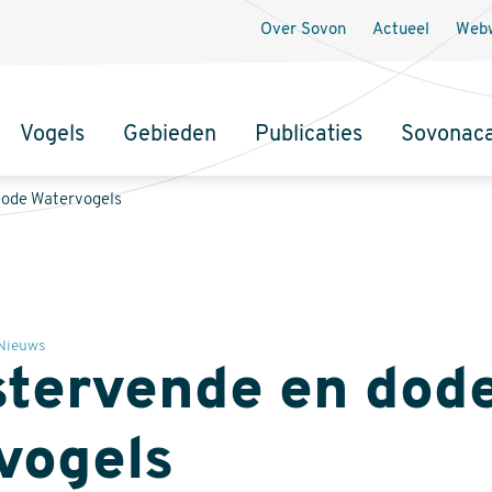
Over Sovon
Actueel
Webw
Vogels
Gebieden
Publicaties
Sovonac
tie
Dode Watervogels
Nieuws
stervende en dod
vogels