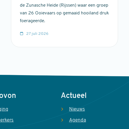
de Zunasche Heide (Rijssen) waar een groep
van 26 Ooievaars op gemaaid hooiland druk
foerageerde.
27 juli 2026
Sovon
Actueel
ging
Nieuws
erkers
Agenda