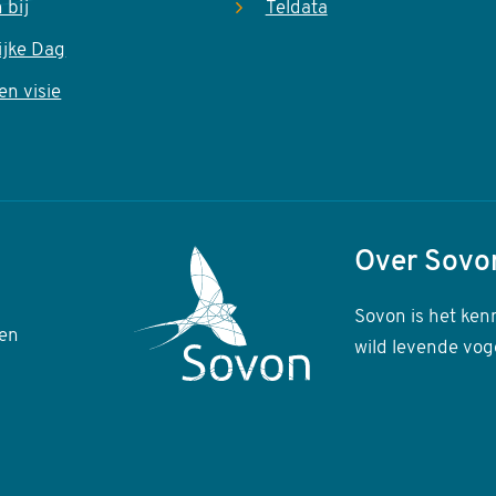
 bij
Teldata
ijke Dag
en visie
Over Sovo
Sovon is het ken
en
wild levende vog