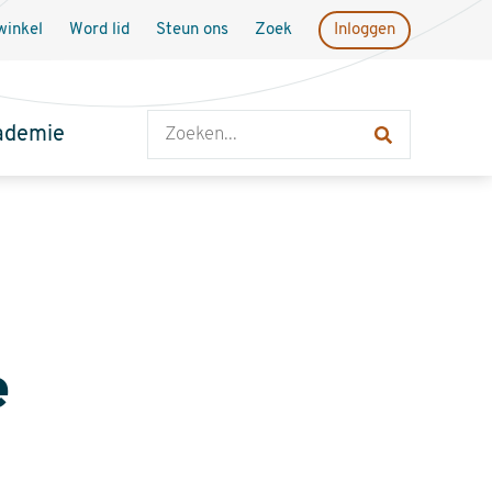
inkel
Word lid
Steun ons
Zoek
Inloggen
Zoeken
ademie
e