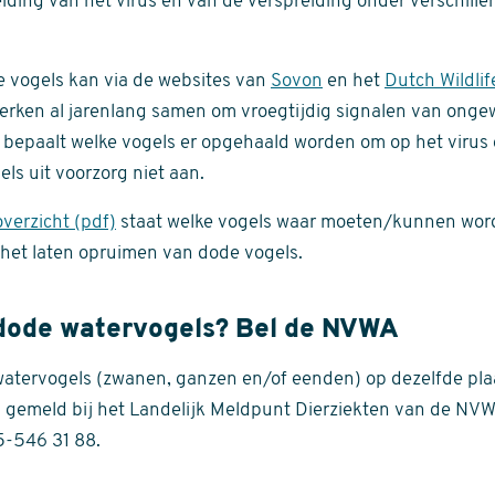
iding van het virus en van de verspreiding onder verschill
 vogels kan via de websites van
Sovon
en het
Dutch Wildlif
erken al jarenlang samen om vroegtijdig signalen van onge
bepaalt welke vogels er opgehaald worden om op het virus 
ls uit voorzorg niet aan.
verzicht (pdf)
staat welke vogels waar moeten/kunnen wor
r het laten opruimen van dode vogels.
 dode watervogels? Bel de NVWA
atervogels (zwanen, ganzen en/of eenden) op dezelfde plaa
gemeld bij het Landelijk Meldpunt Dierziekten van de NVW
-546 31 88.