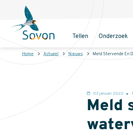
Overslaan
Secundair
en
menu
naar
de
Tellen
Onderzoek
inhoud
Sovon
Hoofdnaviga
gaan
Homepage
Kruimelpad
Home
Actueel
Nieuws
Meld Stervende En 
03 januari 2022
Meld 
water