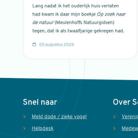
Lang nadat ik het ouderlijk huis verlaten
had kwam ik daar mijn boekje
Op zoek naar
de natuur
(Meulenhoffs Natuurgidsen)
tegen, dat ik als twaalfjarige gekregen had.
03 augustus 2026
Voet
Snel naar
Over 
Meld dode / zieke vogel
Vereni
Helpdesk
Medew