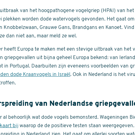
 uitbraak van het hoogpathogene vogelgriep (HPAI) van het
ei plekken worden dode watervogels gevonden. Het gaat om a
jn Knobbelzwaan, Grauwe Gans, Brandgans en Kanoet. Vind 
ze dan niet aan, maar meld ze wel.
er heeft Europa te maken met een stevige uitbraak van het v
 griepgevallen uit bijna geheel Europa bekend: van Ierland
t in Portugal. Daarbuiten zijn eveneens voorbeelden van gr
den dode Kraanvogels in Israël
. Ook in Nederland is het vir
roffen.
rspreiding van Nederlandse griepgevall
er al behoorlijk wat dode vogels bemonsterd. Wageningen Bi
kaart bij
waarop de de positieve testen staan weergegeven. 
spreiding in Nederland zien. Het gaat om allerlei soorten wa