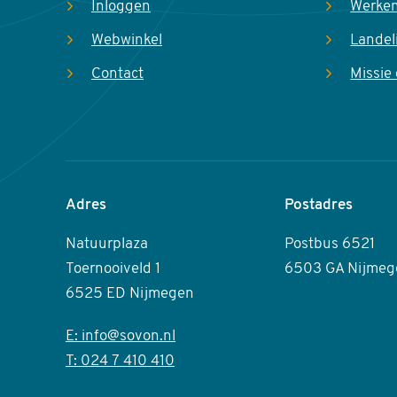
Inloggen
Werken
Webwinkel
Landel
Contact
Missie 
Adres
Postadres
Natuurplaza
Postbus 6521
Toernooiveld 1
6503 GA Nijmeg
6525 ED Nijmegen
E: info@sovon.nl
T: 024 7 410 410