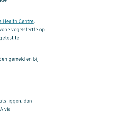
ende
e Health Centre
.
wone vogelsterfte op
getest te
den gemeld en bij
ts liggen, dan
A via