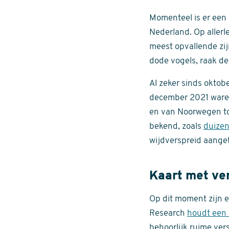
Momenteel is er een
Nederland. Op allerl
meest opvallende zi
dode vogels, raak de
Al zeker sinds oktob
december 2021 waren
en van Noorwegen to
bekend, zoals
duizen
wijdverspreid aanget
Kaart met ve
Op dit moment zijn 
Research
houdt een 
behoorlijk ruime ver