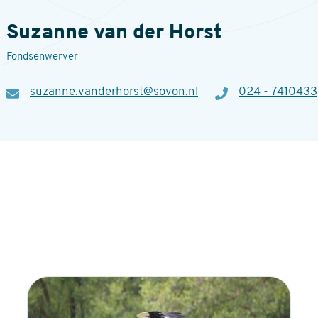
Suzanne van der Horst
Fondsenwerver
E-
suzanne.vanderhorst@sovon.nl
Telefoon
024 - 7410433
mail