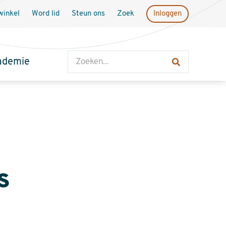
inkel
Word lid
Steun ons
Zoek
Inloggen
Zoeken
ademie
s