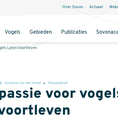
Over Sovon
Actueel
Webw
Vogels
Gebieden
Publicaties
Sovonac
tie
gels Laten Voortleven
Suzanne van der Horst
Nieuwsbrief
passie voor vogel
 voortleven