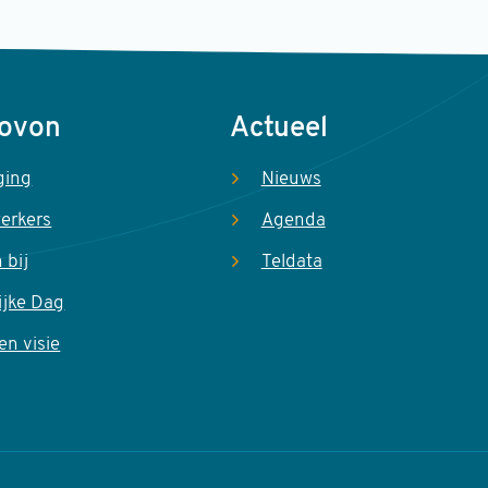
Sovon
Actueel
ging
Nieuws
erkers
Agenda
 bij
Teldata
ijke Dag
en visie