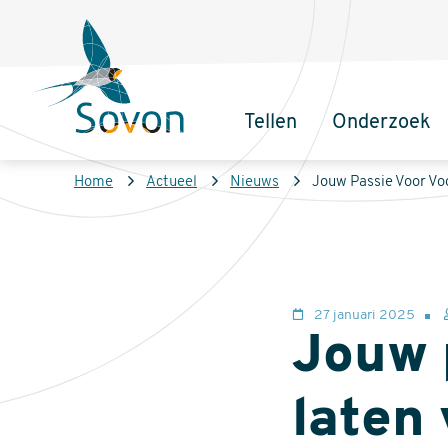
Overslaan
Secundair
en
menu
naar
de
Tellen
Onderzoek
inhoud
Sovon
Hoofdnaviga
gaan
Homepage
Kruimelpad
Home
Actueel
Nieuws
Jouw Passie Voor Vo
27 januari 2025
Jouw 
laten