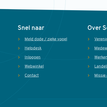
Voet
Snel naar
Over 
Meld dode / zieke vogel
Vereni
Helpdesk
Medew
Inloggen
Werken
Webwinkel
Landel
Contact
Missie 