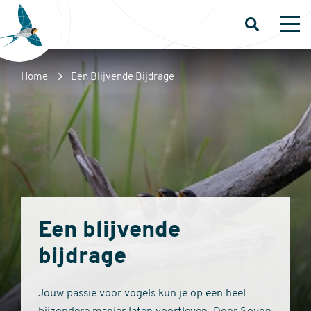
Overslaan
en
Open
Op
zoeken
me
naar
de
Kruimelpad
Home
Een Blijvende Bijdrage
inhoud
Sovon
gaan
Homepage
Een blijvende
bijdrage
Jouw passie voor vogels kun je op een heel