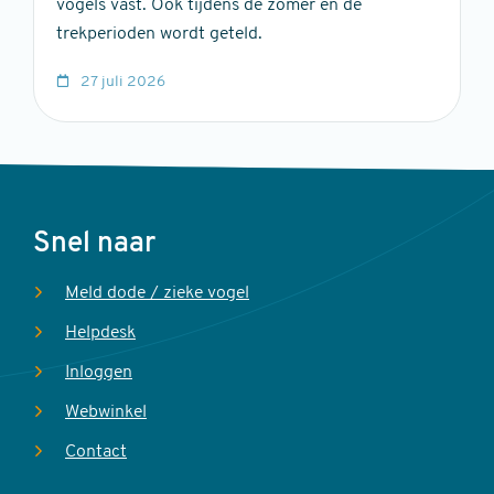
vogels vast. Ook tijdens de zomer en de
trekperioden wordt geteld.
27 juli 2026
Voet
Snel naar
Meld dode / zieke vogel
Helpdesk
Inloggen
Webwinkel
Contact