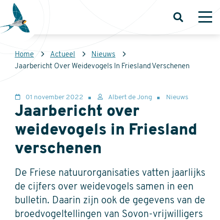
Overslaan
en
Open
Op
zoeken
me
naar
de
Kruimelpad
Home
Actueel
Nieuws
inhoud
Sovon
Jaarbericht Over Weidevogels In Friesland Verschenen
gaan
Homepage
01 november 2022
Albert de Jong
Nieuws
Jaarbericht over
weidevogels in Friesland
verschenen
De Friese natuurorganisaties vatten jaarlijks
de cijfers over weidevogels samen in een
bulletin. Daarin zijn ook de gegevens van de
broedvogeltellingen van Sovon-vrijwilligers