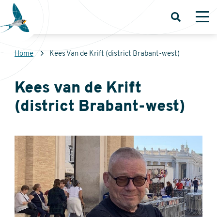
Overslaan
en
Open
Op
zoeken
me
naar
de
Kruimelpad
Home
Kees Van de Krift (district Brabant-west)
inhoud
Sovon
gaan
Homepage
Kees van de Krift
(district Brabant-west)