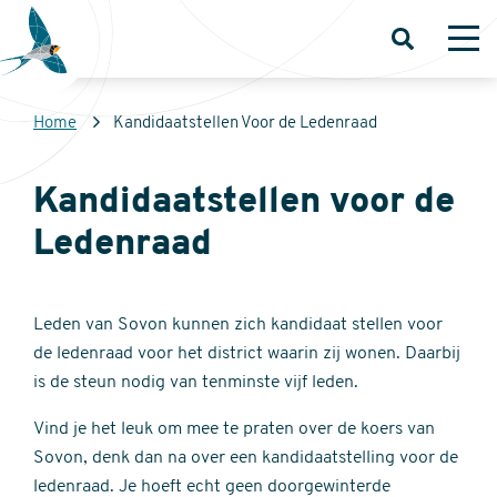
Overslaan
en
Open
Op
zoeken
me
naar
de
Kruimelpad
Home
Kandidaatstellen Voor de Ledenraad
inhoud
Sovon
gaan
Homepage
Kandidaatstellen voor de
Ledenraad
Leden van Sovon kunnen zich kandidaat stellen voor
de ledenraad voor het district waarin zij wonen. Daarbij
is de steun nodig van tenminste vijf leden.
Vind je het leuk om mee te praten over de koers van
Sovon, denk dan na over een kandidaatstelling voor de
ledenraad. Je hoeft echt geen doorgewinterde