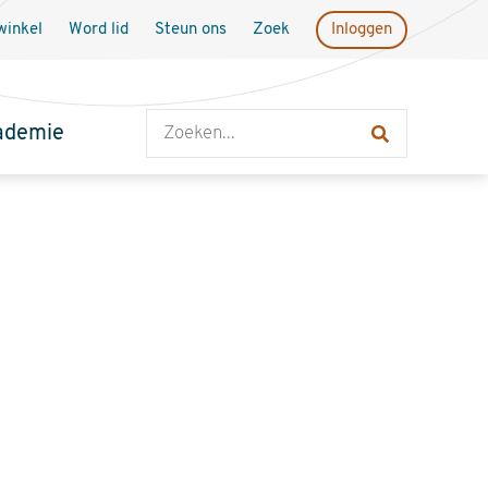
inkel
Word lid
Steun ons
Zoek
Inloggen
Zoeken
ademie