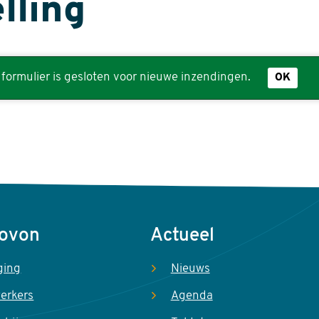
lling
usbericht
it formulier is gesloten voor nieuwe inzendingen.
OK
Sovon
Actueel
ging
Nieuws
erkers
Agenda