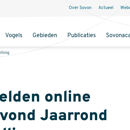
Over Sovon
Actueel
Webw
Vogels
Gebieden
Publicaties
Sovonac
tie
lling
lden online
avond Jaarrond