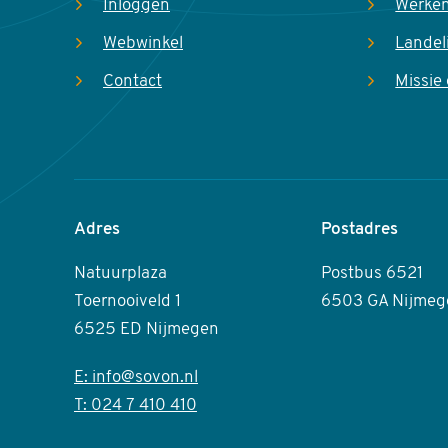
Inloggen
Werken
Webwinkel
Landel
Contact
Missie 
Adres
Postadres
Natuurplaza
Postbus 6521
Toernooiveld 1
6503 GA Nijmeg
6525 ED Nijmegen
E: info@sovon.nl
T: 024 7 410 410