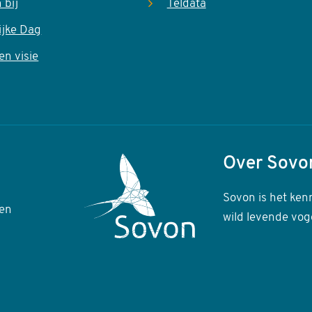
 bij
Teldata
ijke Dag
en visie
Over Sovo
Sovon is het ken
en
wild levende vog