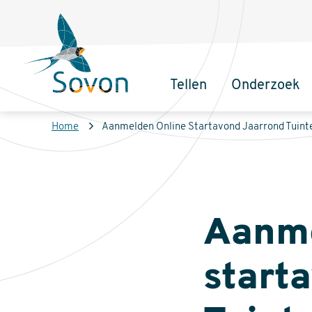
Overslaan
Secundair
en
menu
naar
de
Tellen
Onderzoek
inhoud
Sovon
Hoofdnaviga
gaan
Homepage
Kruimelpad
Home
Aanmelden Online Startavond Jaarrond Tuinte
Aanme
start