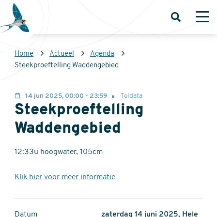
Overslaan
en
Open
Op
zoeken
me
naar
de
Kruimelpad
Home
Actueel
Agenda
inhoud
Sovon
Steekproeftelling Waddengebied
gaan
Homepage
14 jun 2025, 00:00 - 23:59
Teldata
Steekproeftelling
Waddengebied
12:33u hoogwater, 105cm
Klik hier voor meer informatie
Datum
zaterdag 14 juni 2025, Hele