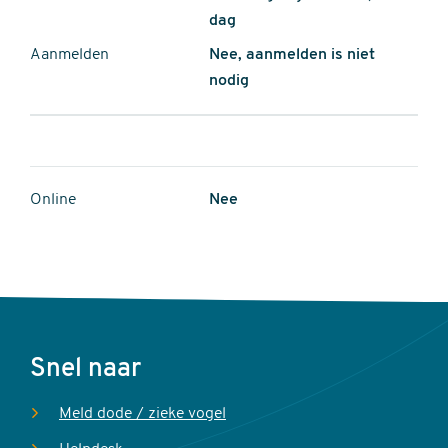
dag
Aanmelden
Nee, aanmelden is niet
nodig
Online
Nee
Voet
Snel naar
Meld dode / zieke vogel