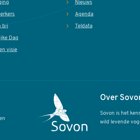
ging
Nieuws
erkers
Agenda
 bij
Teldata
ijke Dag
en visie
Over Sovo
Sovon is het ken
en
wild levende vog