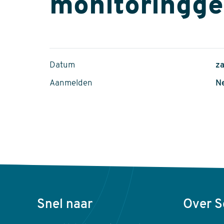
monitoringge
Datum
za
Aanmelden
Ne
Voet
Snel naar
Over 