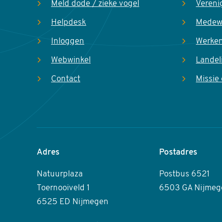
Meld dode / zieke vogel
Vereni
Helpdesk
Medew
Inloggen
Werken
Webwinkel
Landel
Contact
Missie 
Adres
Postadres
Natuurplaza
Postbus 6521
Toernooiveld 1
6503 GA Nijmeg
6525 ED Nijmegen