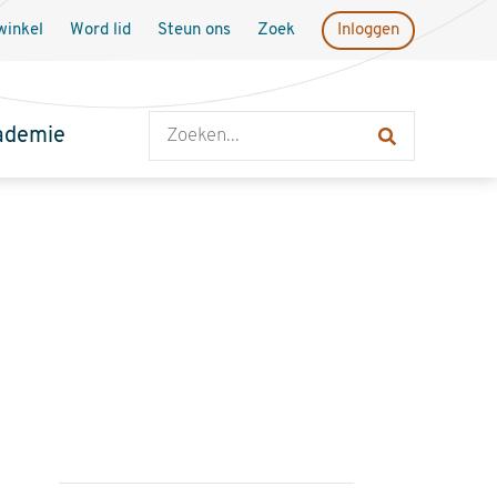
inkel
Word lid
Steun ons
Zoek
Inloggen
Zoeken
ademie