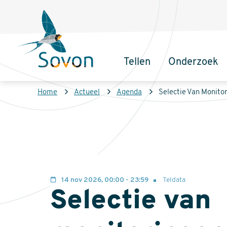
Overslaan
Secundair
en
menu
naar
de
Tellen
Onderzoek
inhoud
Sovon
Hoofdnaviga
gaan
Homepage
Kruimelpad
Home
Actueel
Agenda
Selectie Van Monito
14 nov 2026, 00:00 - 23:59
Teldata
Selectie van